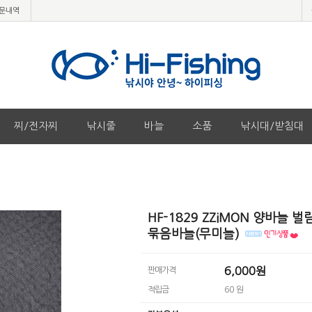
문내역
찌/전자찌
낚시줄
바늘
소품
낚시대/받침대
HF-1829 ZZiMON 양바늘 벌
묶음바늘(무미늘)
6,000원
판매가격
적립금
60 원