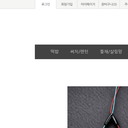
로그인
회원가입
마이페이지
장바구니(
0
)
주
떡밥
써치/랜턴
뜰채/살림망