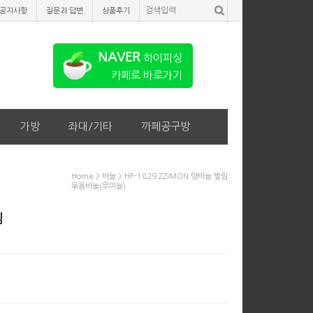
공지사항
질문과 답변
상품후기
NAVER
하이피싱
카페로 바로가기
가방
좌대/기타
까페공구방
Home
>
바늘
> HF-1829 ZZiMON 양바늘 벌림
묶음바늘(무미늘)
림