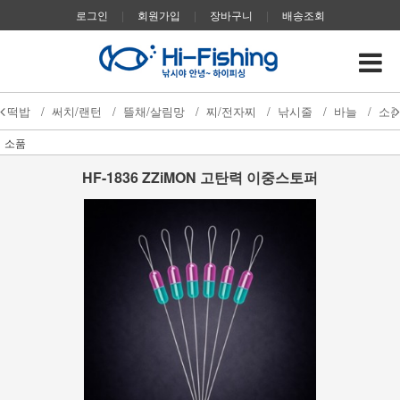
로그인
|
회원가입
|
장바구니
|
배송조회
떡밥
/
써치/랜턴
/
뜰채/살림망
/
찌/전자찌
/
낚시줄
/
바늘
/
소
소품
HF-1836 ZZiMON 고탄력 이중스토퍼