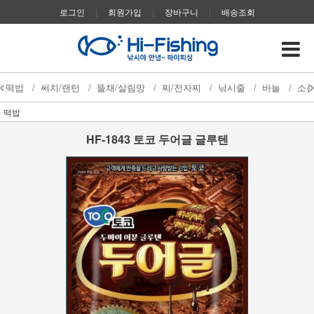
로그인
|
회원가입
|
장바구니
|
배송조회
떡밥
/
써치/랜턴
/
뜰채/살림망
/
찌/전자찌
/
낚시줄
/
바늘
/
소
떡밥
HF-1843 토코 두어글 글루텐