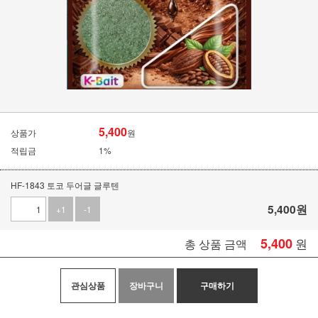
5,400
상품가
원
적립금
1%
HF-1843 토코 두어글 글루텐
5,400
원
+1
-1
5,400
원
총 상품 금액
관심상품
장바구니
구매하기