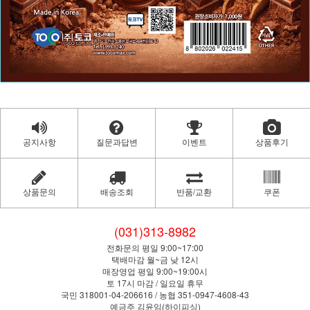
공지사항
질문과답변
이벤트
상품후기
상품문의
배송조회
반품/교환
쿠폰
(031)313-8982
전화문의 평일 9:00~17:00
택배마감 월~금 낮 12시
매장영업 평일 9:00~19:00시
토 17시 마감 / 일요일 휴무
국민 318001-04-206616 / 농협 351-0947-4608-43
예금주 김윤임(하이피싱)