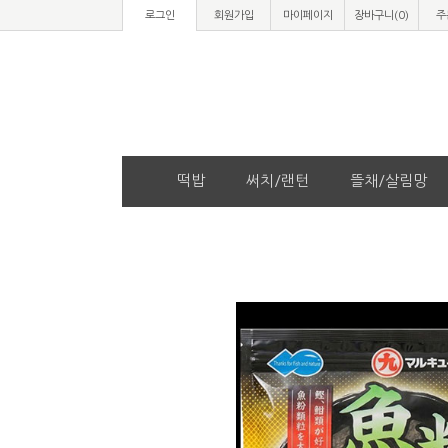
로그인
회원가입
마이페이지
장바구니(
0
)
주
떡밥
써치/랜턴
뜰채/살림망