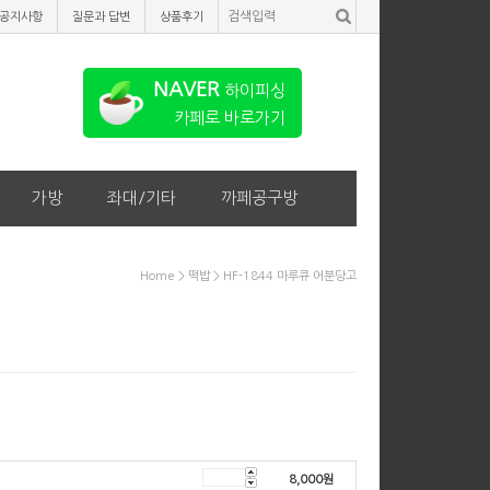
공지사항
질문과 답변
상품후기
NAVER
하이피싱
카페로 바로가기
가방
좌대/기타
까페공구방
Home
>
떡밥
> HF-1844 마루큐 어분당고
8,000
원