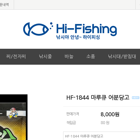
문내역
찌/전자찌
낚시줄
바늘
소품
낚시대/받침대
HF-1844 마루큐 어분당고
8,000
원
판매가격
적립금
80 원
HF-1844 마루큐 어분당고