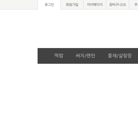
로그인
회원가입
마이페이지
장바구니(
0
)
주
떡밥
써치/랜턴
뜰채/살림망