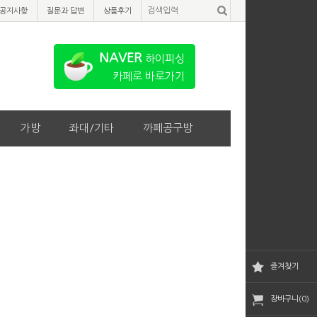
공지사항
질문과 답변
상품후기
NAVER
하이피싱
카페로 바로가기
가방
좌대/기타
까페공구방
즐겨찾기
장바구니(0)