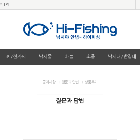
문내역
찌/전자찌
낚시줄
바늘
소품
낚시대/받침대
공지사항
질문과 답변
상품후기
질문과 답변