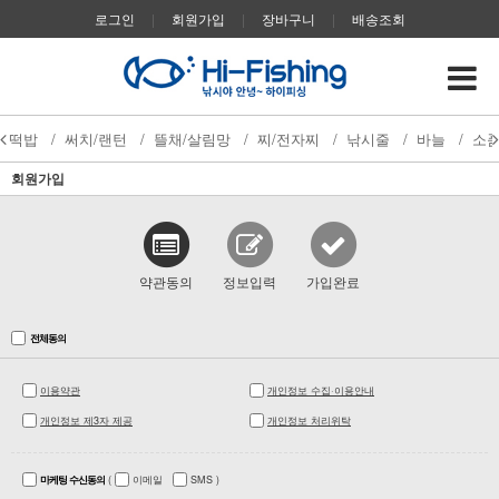
로그인
|
회원가입
|
장바구니
|
배송조회
떡밥
/
써치/랜턴
/
뜰채/살림망
/
찌/전자찌
/
낚시줄
/
바늘
/
소
회원가입
약관동의
정보입력
가입완료
전체동의
이용약관
개인정보 수집·이용안내
개인정보 제3자 제공
개인정보 처리위탁
마케팅 수신동의
(
이메일
SMS
)