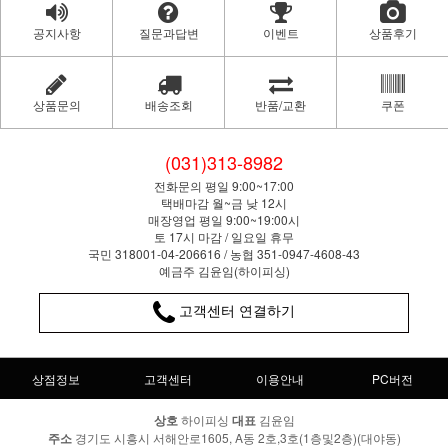
공지사항
질문과답변
이벤트
상품후기
상품문의
배송조회
반품/교환
쿠폰
(031)313-8982
전화문의 평일 9:00~17:00
택배마감 월~금 낮 12시
매장영업 평일 9:00~19:00시
토 17시 마감 / 일요일 휴무
국민 318001-04-206616 / 농협 351-0947-4608-43
예금주 김윤임(하이피싱)
고객센터 연결하기
상점정보
고객센터
이용안내
PC버전
상호
하이피싱
대표
김윤임
주소
경기도 시흥시 서해안로1605, A동 2호,3호(1층및2층)(대야동)